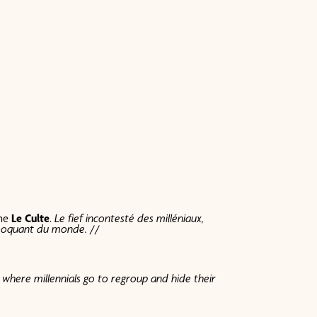
ine
Le Culte
.
Le fief incontesté des milléniaux,
e moquant du monde.
//
s where millennials go to regroup and hide their