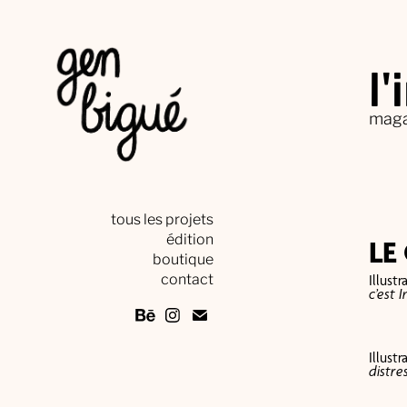
l'
maga
tous les projets
édition
LE
boutique
contact
Illust
c’est 
Illust
distre